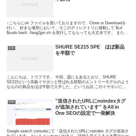
↑こちらにsh ファイルを置いておりますので、Clone or Downloadを
行い、 好きな場所において、そこのディレクトリに移動して $cd
$sudo bash ./lang2jpn.sh を実行してもらっても大丈夫です。 また、
中...
SHURE SE215 SPE ほぼ新品
日常
を半額で
こんにちは、トウフです。 今回、題にもあるとおり、SHURE
SE215という高級イヤホンと呼ばれる部類のエントリーモデルのよう
なものの新品をほぼ半額で入手した、というお話 このイヤホンに関
してはいろいろ話したいことあるのですが、それはまた...
”送信されたURLにnoindexタグ
PHP
が追加されています” をAll in
One SEOの設定で一発解決
Google search consoleにて「送信されたURLにnoindex タグが追加さ
れています」というメッセージがあり、詳細を見てみると大量のペー