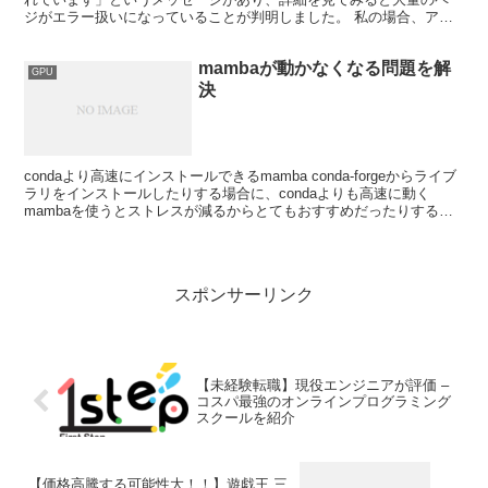
ジがエラー扱いになっていることが判明しました。 私の場合、アー
カイブのタグに関してす...
mambaが動かなくなる問題を解
GPU
決
condaより高速にインストールできるmamba conda-forgeからライブ
ラリをインストールしたりする場合に、condaよりも高速に動く
mambaを使うとストレスが減るからとてもおすすめだったりする。
しかし、このmambaはたまに...
スポンサーリンク
【未経験転職】現役エンジニアが評価 –
コスパ最強のオンラインプログラミング
スクールを紹介
【価格高騰する可能性大！！】遊戯王 三