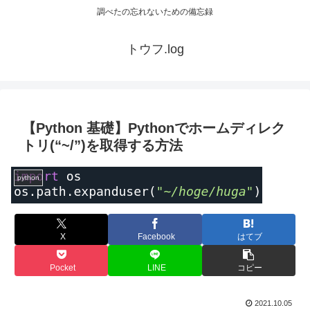
調べたの忘れないための備忘録
トウフ.log
【Python 基礎】Pythonでホームディレク
トリ(“~/”)を取得する方法
python
X
Facebook
はてブ
Pocket
LINE
コピー
2021.10.05