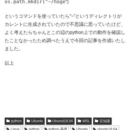
os.path.mkdir("~/hoge
“)
というコマンドを使っていたら”~”というディレクトリが
カレントに生成されていたので不思議に思っていたけど、
よく考えたらちゃんとこの辺のpython上での動作を確認し
たことなかったため調べたうえで今回の記事を作成いたし
ました。
以上
python
Ubuntu
Ubunut18.04
WSL
豆知識
Linux
python
python 基礎
Ubuntu
ubuntu18.04