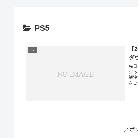
PS5
【
PS5
ダ
先日
グっ
解決
をご
スポ