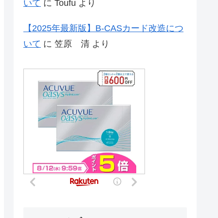
いて
に
Toufu
より
【2025年最新版】B-CASカード改造につ
いて
に
笠原 清
より