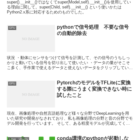
super().__init__()ではなくてsuper(Model,self).__init__()を使用してい
る理由に関して。super(Child, self).__init__() という使いかたは
Python2.x系に対応するためのものでした。
pythonで信号処理 不要な信号
GPU
の自動的除去
状況 ・動体にセンサをつけて信号を計測して、その信号のうちしっ
かりと動いている信号を切り出して使いたい ・データの量がそこそ
こ多く、手作業で使えるデータと使えないデータをクリップしていく
のは流石に無理 ・利用先として、pythonでニューラ...
PytorchのモデルをTFLiteに変換
GPU
する際にうまく変換できない時に
試したこと
現在、画像処理や自然言語処理など様々な分野でDeepLearningを用
いた研究や開発がなされており、私も画像処理の分野と音の分野でモ
デル開発を行っています。 そして、ある程度モデルが完成してくる
とスマートフォンに搭載したり、サーバーで処理...
conda環境のpythonが起動しな
Linux Ubuntu