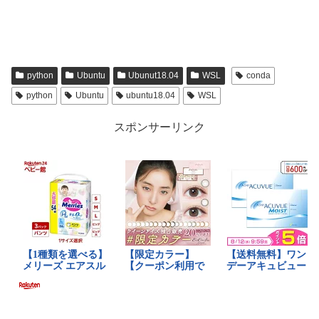
python
Ubuntu
Ubunut18.04
WSL
conda
python
Ubuntu
ubuntu18.04
WSL
スポンサーリンク