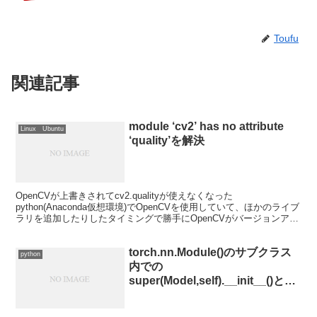
Toufu
関連記事
module ‘cv2’ has no attribute
Linux Ubuntu
‘quality’を解決
OpenCVが上書きされてcv2.qualityが使えなくなった
python(Anaconda仮想環境)でOpenCVを使用していて、ほかのライブ
ラリを追加したりしたタイミングで勝手にOpenCVがバージョンアッ
プをしたりすることがある。...
torch.nn.Module()のサブクラス
python
内での
super(Model,self).__init__()と
super().__init__(self)の違いにつ
いて