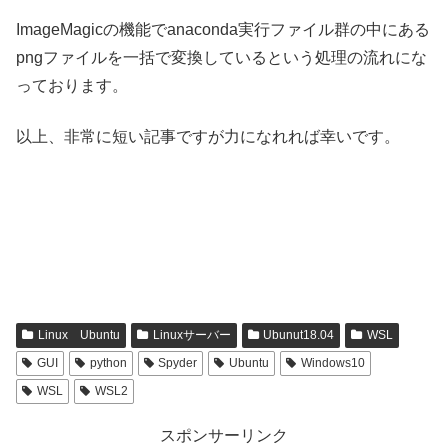
ImageMagicの機能でanaconda実行ファイル群の中にある
pngファイルを一括で変換しているという処理の流れにな
っております。
以上、非常に短い記事ですが力になれれば幸いです。
Linux Ubuntu
Linuxサーバー
Ubunut18.04
WSL
GUI
python
Spyder
Ubuntu
Windows10
WSL
WSL2
スポンサーリンク