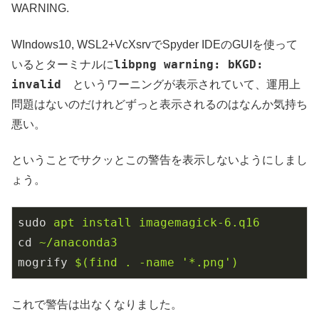
WARNING.
WIndows10, WSL2+VcXsrvでSpyder IDEのGUIを使って
libpng warning: bKGD:
いるとターミナルに
invalid
というワーニングが表示されていて、運用上
問題はないのだけれどずっと表示されるのはなんか気持ち
悪い。
ということでサクッとこの警告を表示しないようにしまし
ょう。
sudo
apt install imagemagick-6.q16
cd
~/anaconda3
mogrify
$(find . -name '*.png')
これで警告は出なくなりました。