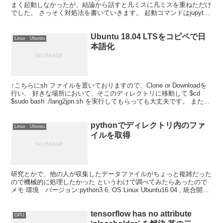
まく起動しなかったが、結論から話すと凡ミスに凡ミスを重ねただけ
でした。 さっそく対処法を書いていきます。 起動コマンドはjupyter
notebookでは...
Ubuntu 18.04 LTSをコピペで日
Linux Ubuntu
本語化
↑こちらにsh ファイルを置いておりますので、Clone or Downloadを
行い、 好きな場所において、そこのディレクトリに移動して $cd
$sudo bash ./lang2jpn.sh を実行してもらっても大丈夫です。 また、
中...
pythonでディレクトリ内のファ
Linux Ubuntu
イルを取得
研究とかで、他の人が収集したデータファイルがちょっと複雑だった
ので機械的に処理したかった というわけで調べてみたらあったので
メモ 環境 バージョン:python3.6, OS:Linux Ubuntu16.04 , 統合開発
環境spyder...
tensorflow has no attribute
GPU