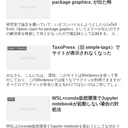
package graphicx. が出た時
研究室で論文を書いていて、いざコンパイルしようとしたらLaTeX
Error: Option clash for package graphicx. というエラーが出たのでそ
の解決策を模索して何とかなったので備忘録として記録する。 エラ
ーが...
TaxoPress（旧 simple-tags）で
Linux Ubuntu
サイトが表示されなくなった
みなさん、こんにちは。 普段、このサイトはWordpressを使って実
行しており、このWordpressでは様々なプラグインが利用できますが
すべてのプラグインが安全に使えるわけではないのはご存じでしょう
か？ 私は知りませんでした() という...
WSL+conda仮想環境でJupyter
GPU
notebookが起動しない場合の対
処法
WSL上のconda仮想環境でJupyter notebookを使おうとしてなぜかう