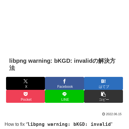
libpng warning: bKGD: invalidの解決方
法
X
Facebook
はてブ
Pocket
LINE
コピー
2022.06.15
libpng warning: bKGD: invalid
How to fix “
”