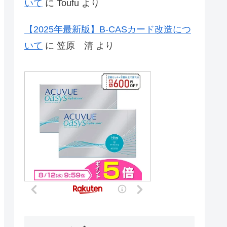
いて
に
Toufu
より
【2025年最新版】B-CASカード改造につ
いて
に
笠原 清
より