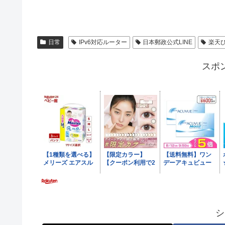
日常
IPv6対応ルーター
日本郵政公式LINE
楽天
スポ
シ