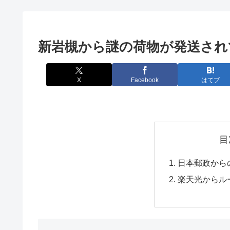
新岩槻から謎の荷物が発送され
X
Facebook
はてブ
目
日本郵政からの
楽天光からル