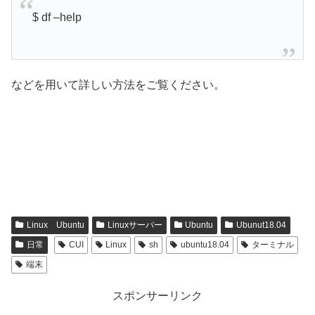
$ df –help
などを用いて詳しい方法をご覧ください。
Linux Ubuntu
Linuxサーバー
Ubuntu
Ubunut18.04
日常
CUI
Linux
sh
ubuntu18.04
ターミナル
端末
スポンサーリンク