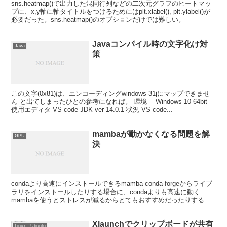
sns.heatmap()で出力した混同行列などの二次元グラフのヒートマッ
プに、x,y軸に軸タイトルをつけるためにはplt.xlabel(), plt.ylabel()が
必要だった。sns.heatmap()のオプションだけでは難しい。
Javaコンパイル時の文字化け対
Java
策
この文字(0x81)は、エンコーディングwindows-31jにマップできませ
ん と出てしまったひとの参考になれば。 環境 Windows 10 64bit
使用エディタ VS code JDK ver 14.0.1 状況 VS code...
mambaが動かなくなる問題を解
GPU
決
condaより高速にインストールできるmamba conda-forgeからライブ
ラリをインストールしたりする場合に、condaよりも高速に動く
mambaを使うとストレスが減るからとてもおすすめだったりする。
しかし、このmambaはたまに...
Xlaunchでクリップボードが共有
Linux Ubuntu