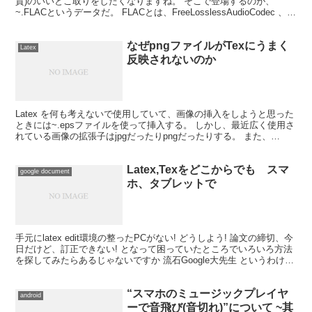
質)のいいとこ取りをしたくなりますね。 そこで登場するのが、
~.FLACというデータだ。 FLACとは、FreeLosslessAudioCodec 、つ
まり誰でも使える...
なぜpngファイルがTexにうまく
Latex
反映されないのか
Latex を何も考えないで使用していて、画像の挿入をしようと思った
ときには~.epsファイルを使って挿入する。 しかし、最近広く使用さ
れている画像の拡張子はjpgだったりpngだったりする。 また、
google drive上で動かせるla...
Latex,Texをどこからでも スマ
google document
ホ、タブレットで
手元にlatex edit環境の整ったPCがない! どうしよう! 論文の締切、今
日だけど、訂正できない! となって困っていたところでいろいろ方法
を探してみたらあるじゃないですか 流石Google大先生 というわけで
今回使用した方法は goo...
“スマホのミュージックプレイヤ
android
ーで音飛び(音切れ)”について ~其