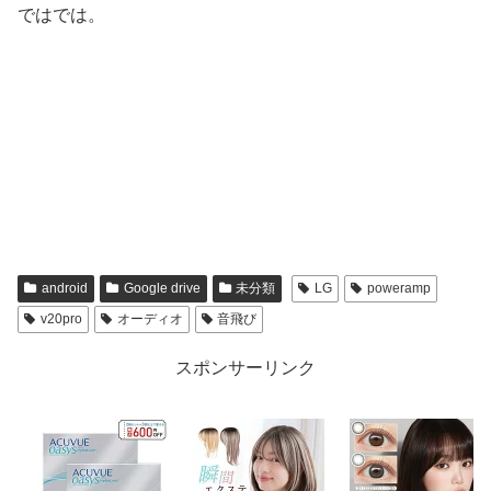
ではでは。
android
Google drive
未分類
LG
poweramp
v20pro
オーディオ
音飛び
スポンサーリンク