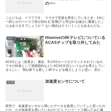
の一~
こんにちは、トウフです。 スマホで音楽を再生しているとき、1分に
一回とかのペースで音が切れる”音飛び”と呼ばれる減少に遭遇したこ
とはありますでしょうか？ ない場合はそういうこともあるんだな
ー、と思っていただければ大丈夫です。 ある場合は、本...
Hisenseの4Kテレビについている
android
ACASチップを取り外してみた
ACASとは（前置き） 最近、B-CASカードがクラックされているの
でその対策として視聴契約などにACAS方式というものを導入してい
るらしい。 我が家でも新しく4Kテレビを購入しようと思い、安かっ
たのでHisenseの50E6Gというモデル...
加速度センサについて
未分類
研究で、加速度センサから用いたデータを処理していてふと思ったの
だが、なぜ加速度を用いているのだろう ということで調べてみた備