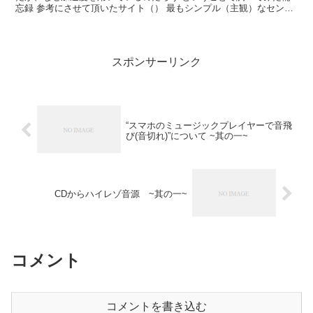
忘録 参考にさせて頂いたサイト（） 最もシンプル（主観）なセンサ
といえば、変位をそのままセンシングしたりする、例えば...
スポンサーリンク
“スマホのミュージックプレイヤーで音飛
び(音切れ)”について ~其の一~
CDからハイレゾ音源 ~其の一~
コメント
コメントを書き込む