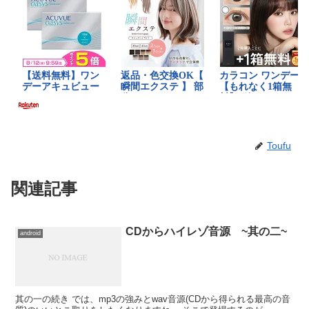
Toufu
関連記事
CDからハイレゾ音源 ~其の二~
android
其の一の続き では、mp3の強みとwav音源(CDから得られる最高の音